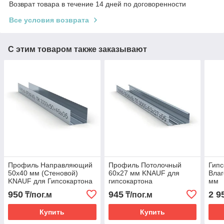
Возврат товара в течение 14 дней по договоренности
Все условия возврата
С этим товаром также заказывают
Профиль Направляющий
Профиль Потолочный
Гипс
50x40 мм (Стеновой)
60x27 мм KNAUF для
Влаг
KNAUF для Гипсокартона
гипсокартона
мм
950
945
2 9
₸/пог.м
₸/пог.м
Купить
Купить