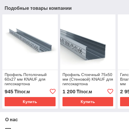
Подобные товары компании
Профиль Потолочный
Профиль Стоечный 75x50
Гипс
60x27 мм KNAUF для
мм (Стеновой) KNAUF для
Влаг
гипсокартона
гипсокартона
мм
945
1 200
2 9
₸/пог.м
₸/пог.м
Купить
Купить
О нас