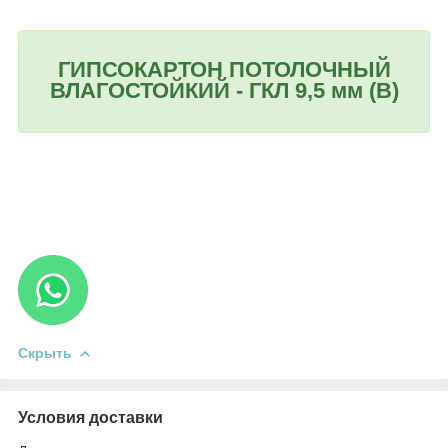
ГИПСОКАРТОН ПОТОЛОЧНЫЙ
ВЛАГОСТОЙКИЙ
- ГКЛ 9,5 мм (В)
Гклв 9 5, гипсокартон влагостойкий потолочный цена, гипсокартон потолочный влагостойкий цена
Скрыть
Условия доставки